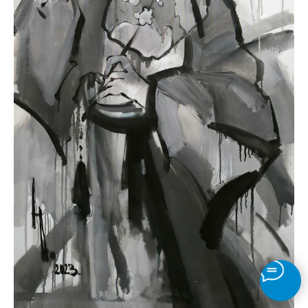
Монохромный букет, серия Токио
Анна Абидина
холст, масло
70 х 30
Цена по запросу
₽
Подробнее