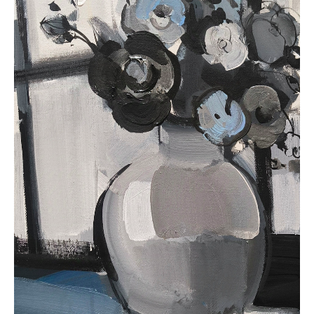
Девушка с веером I, серия
Токио
Анна Абидина
холст, акрил
155 х 76