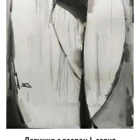
Портрет “Виктория"
Анатолий Федай
оргалит, масло
88 х 45
Цена по запросу
₽
Подробнее